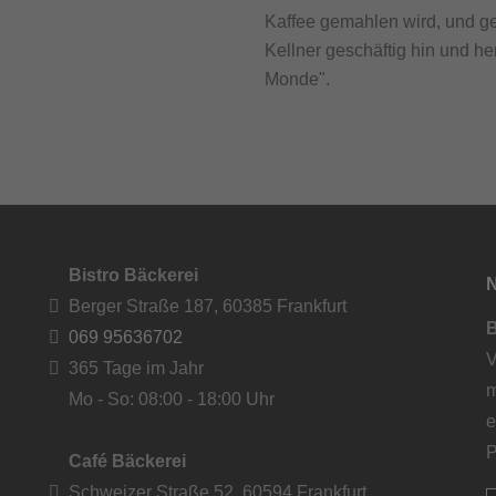
Kaffee gemahlen wird, und g
Kellner geschäftig hin und her
Monde".
Bistro Bäckerei
Berger Straße 187, 60385 Frankfurt
B
069 95636702
V
365 Tage im Jahr
m
Mo - So: 08:00 - 18:00 Uhr
e
P
Café Bäckerei
Schweizer Straße 52, 60594 Frankfurt