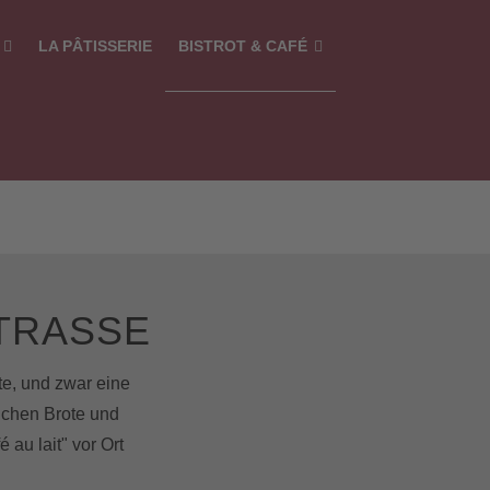
S
LA PÂTISSERIE
BISTROT & CAFÉ
RASSE
te, und zwar eine
ichen Brote und
au lait" vor Ort