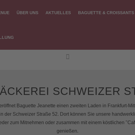
ATION
ENUE
ÜBER UNS
AKTUELLES
BAGUETTE & CROISSANT
LLUNG
CAFÉ BÄCKEREI
ÄCKEREI SCHWEIZER ST
röffnet Baguette Jeanette einen zweiten Laden in Frankfurt-Mit
in der Schweizer Straße 52. Dort können Sie unsere handwerkl
eder zum Mitnehmen oder zusammen mit einem köstlichen "Café 
genießen.