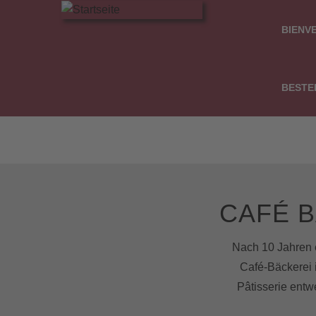
Direkt
MAIN
zum
NAVIG
BIENV
Inhalt
BESTE
CAFÉ B
Nach 10 Jahren e
Café-Bäckerei 
Pâtisserie entw